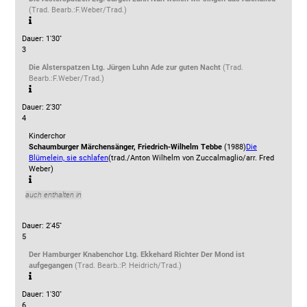
(Trad. Bearb.:F.Weber/Trad.)
Dauer: 1'30''
3
Die Alsterspatzen Ltg. Jürgen Luhn
Ade zur guten Nacht
(Trad.
Bearb.:F.Weber/Trad.)
Dauer: 2'30''
4
Kinderchor
Schaumburger Märchensänger, Friedrich-Wilhelm Tebbe
(1988)
Die
Blümelein, sie schlafen
(trad./Anton Wilhelm von Zuccalmaglio/arr. Fred
Weber)
auch enthalten in
Dauer: 2'45''
5
Der Hamburger Knabenchor Ltg. Ekkehard Richter
Der Mond ist
aufgegangen
(Trad. Bearb.:P. Heidrich/Trad.)
Dauer: 1'30''
6