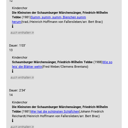
12
Kinderchor
Die Kleinsten der Schaumburger Märchensänger, Friedrich-Wilhelm
Tebbe
(1981)
Summ, summ, summ, Bienchen summ
herum
(trad./Heinrich Hoffmann von Fallersleben/arr. Bert Brac)
auch enthalten in
Dauer: 1'03''
13
Kinderchor
Schaumburger Märchensänger, Friedrich-Wilhelm Tebbe
(1988)
Wie so
leis' die Blätter weh'n
(Fred Weber/Clemens Brentano)
auch enthalten in
Dauer: 2'34''
14
Kinderchor
Die Kleinsten der Schaumburger Märchensänger, Friedrich-Wilhelm
Tebbe
(1981)
Wer hat die schönsten Schäfchen
(Johann Friedrich
Reichardt/Heinrich Hoffmann von Fallersleben/arr. Bert Brac)
auch enthalten in