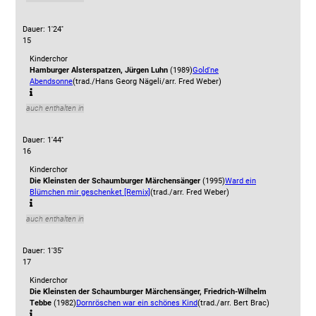
Dauer: 1'24''
15
Kinderchor
Hamburger Alsterspatzen, Jürgen Luhn
(1989)
Gold'ne
Abendsonne
(trad./Hans Georg Nägeli/arr. Fred Weber)
auch enthalten in
Dauer: 1'44''
16
Kinderchor
Die Kleinsten der Schaumburger Märchensänger
(1995)
Ward ein
Blümchen mir geschenket [Remix]
(trad./arr. Fred Weber)
auch enthalten in
Dauer: 1'35''
17
Kinderchor
Die Kleinsten der Schaumburger Märchensänger, Friedrich-Wilhelm
Tebbe
(1982)
Dornröschen war ein schönes Kind
(trad./arr. Bert Brac)