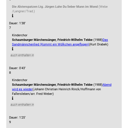
Die Alsterspatzen Ltg. Jürgen Luhn
Du lieber Mann im Mond
(Webe
/Langner/Trad.)
Dauer: 1'38''
7
Kinderchor
Schaumburger Märchensänger, Friedrich-Wilhelm Tebbe
(1988)
Das
Sandmännchenlied (Kommt ein Wölkchen angeflogen)
(Kurt Drabek)
auch enthalten in
Dauer: 0'43''
8
Kinderchor
Schaumburger Märchensänger, Friedrich-Wilhelm Tebbe
(1988)
Abend
wird es wieder
(Johann Christian Heinrich Rinck/Hoffmann von
Fallersleben/arr. Fred Weber)
auch enthalten in
Dauer: 1'25''
9