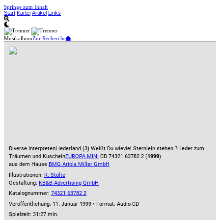
Springe zum Inhalt
Start
Kartei
Artikel
Links
Musikalbum
Zur Recherche
Diverse Interpreten
Liederland (3) Weißt Du wieviel Sternlein stehen ?
Lieder zum
Träumen und Kuscheln
EUROPA MINI
CD 74321 63782 2 (
1999
)
aus dem Hause
BMG Ariola Miller GmbH
Illustrationen:
R. Stolte
Gestaltung:
KB&B Advertising GmbH
Katalognummer:
74321 63782 2
Veröffentlichung: 11. Januar 1999
•
Format: Audio-CD
Spielzeit:
31:27 min.