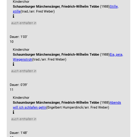
Kinderchor
Schaumburger Märchensänger, Friedrich-Wilhelm Tebbe
(1988)
Stille,
stille
(trad./arr. Fred Weber)
auch enthalten in
Dauer: 1'03''
10
Kinderchor
Schaumburger Märchensänger, Friedrich-Wilhelm Tebbe
(1988)
Eia, peia,
Wiegenstroh
(trad./arr. Fred Weber)
auch enthalten in
Dauer: 0'39''
11
Kinderchor
Schaumburger Märchensänger, Friedrich-Wilhelm Tebbe
(1988)
Abends
will ich schlafen geh'n
(Engelbert Humperdinck/arr. Fred Weber)
auch enthalten in
Dauer: 1'48''