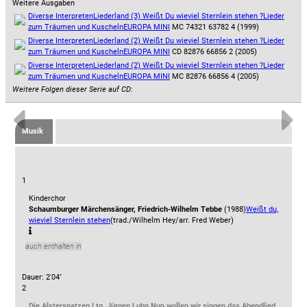
Weitere Ausgaben
Diverse Interpreten
Liederland (3) Weißt Du wieviel Sternlein stehen ?
Lieder
zum Träumen und Kuscheln
EUROPA MINI
MC 74321 63782 4 (1999)
Diverse Interpreten
Liederland (2) Weißt Du wieviel Sternlein stehen ?
Lieder
zum Träumen und Kuscheln
EUROPA MINI
CD 82876 66856 2 (2005)
Diverse Interpreten
Liederland (2) Weißt Du wieviel Sternlein stehen ?
Lieder
zum Träumen und Kuscheln
EUROPA MINI
MC 82876 66856 4 (2005)
Weitere Folgen dieser Serie auf CD:
Musik
1
Kinderchor
Schaumburger Märchensänger, Friedrich-Wilhelm Tebbe
(1988)
Weißt du,
wieviel Sternlein stehen
(trad./Wilhelm Hey/arr. Fred Weber)
auch enthalten in
Dauer: 2'04''
2
Die Alsterspatzen Ltg. Jürgen Luhn
Nun wollen wir singen das Abendlied