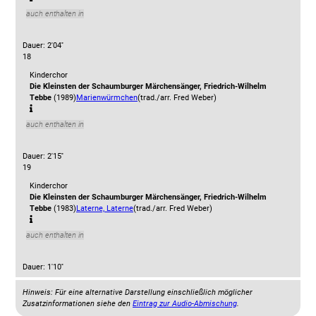
auch enthalten in
Dauer: 2'04''
18
Kinderchor
Die Kleinsten der Schaumburger Märchensänger, Friedrich-Wilhelm
Tebbe
(1989)
Marienwürmchen
(trad./arr. Fred Weber)
auch enthalten in
Dauer: 2'15''
19
Kinderchor
Die Kleinsten der Schaumburger Märchensänger, Friedrich-Wilhelm
Tebbe
(1983)
Laterne, Laterne
(trad./arr. Fred Weber)
auch enthalten in
Dauer: 1'10''
Hinweis: Für eine alternative Darstellung einschließlich möglicher
Zusatzinformationen siehe den
Eintrag zur Audio-Abmischung
.