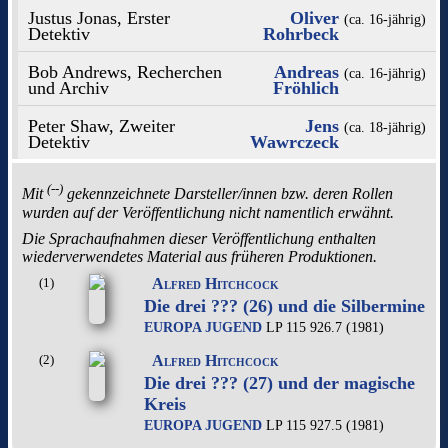
Justus Jonas, Erster
Oliver
(ca. 16‑jährig)
Detektiv
Rohrbeck
Bob Andrews, Recherchen
Andreas
(ca. 16‑jährig)
und Archiv
Fröhlich
Peter Shaw, Zweiter
Jens
(ca. 18‑jährig)
Detektiv
Wawrczeck
(--)
Mit
gekennzeichnete Darsteller/innen bzw. deren Rollen
wurden auf der Veröffentlichung nicht namentlich erwähnt.
Die Sprachaufnahmen dieser Veröffentlichung enthalten
wiederverwendetes Material aus früheren Produktionen.
(1)
Alfred Hitchcock
Die drei ??? (26) und die Silbermine
EUROPA JUGEND
LP 115 926.7 (1981)
(2)
Alfred Hitchcock
Die drei ??? (27) und der magische
Kreis
EUROPA JUGEND
LP 115 927.5 (1981)