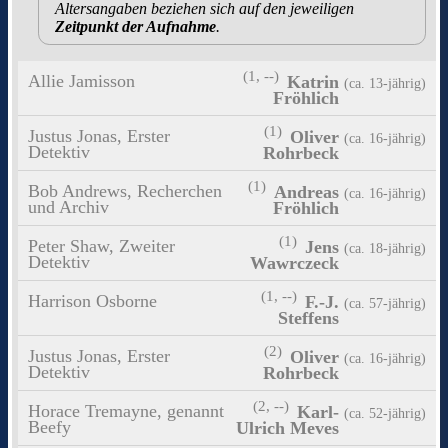
Altersangaben beziehen sich auf den jeweiligen
Zeitpunkt der Aufnahme
.
(1, --)
Allie Jamisson
Katrin
(ca. 13‑jährig)
Fröhlich
(1)
Justus Jonas, Erster
Oliver
(ca. 16‑jährig)
Detektiv
Rohrbeck
(1)
Bob Andrews, Recherchen
Andreas
(ca. 16‑jährig)
und Archiv
Fröhlich
(1)
Peter Shaw, Zweiter
Jens
(ca. 18‑jährig)
Detektiv
Wawrczeck
(1, --)
Harrison Osborne
F.-J.
(ca. 57‑jährig)
Steffens
(2)
Justus Jonas, Erster
Oliver
(ca. 16‑jährig)
Detektiv
Rohrbeck
(2, --)
Horace Tremayne, genannt
Karl-
(ca. 52‑jährig)
Beefy
Ulrich Meves