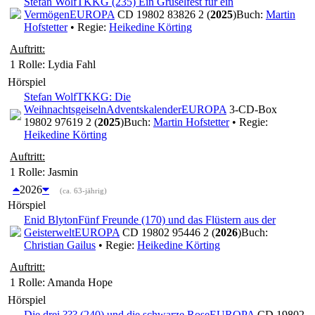
Stefan Wolf
TKKG (235) Ein Gruselfest für ein
Vermögen
EUROPA
CD 19802 83826 2 (
2025
)
Buch:
Martin
Hofstetter
• Regie:
Heikedine Körting
Auftritt:
1 Rolle
: Lydia Fahl
Hörspiel
Stefan Wolf
TKKG: Die
Weihnachtsgeiseln
Adventskalender
EUROPA
3-CD-Box
19802 97619 2 (
2025
)
Buch:
Martin Hofstetter
• Regie:
Heikedine Körting
Auftritt:
1 Rolle
: Jasmin
2026
(ca. 63-jährig)
Hörspiel
Enid Blyton
Fünf Freunde (170) und das Flüstern aus der
Geisterwelt
EUROPA
CD 19802 95446 2 (
2026
)
Buch:
Christian Gailus
• Regie:
Heikedine Körting
Auftritt:
1 Rolle
: Amanda Hope
Hörspiel
Die drei ??? (240) und die schwarze Rose
EUROPA
CD 19802