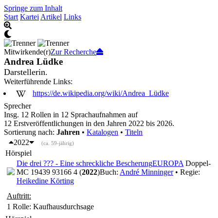
Springe zum Inhalt
Start
Kartei
Artikel
Links
Mitwirkende(r)
Zur Recherche
Andrea Lüdke
Darstellerin.
Weiterführende Links:
https://de.wikipedia.org/wiki/Andrea_Lüdke
Sprecher
Insg. 12 Rollen in 12 Sprachaufnahmen auf
12 Erstveröffentlichungen in den Jahren 2022 bis 2026.
Sortierung nach:
Jahren
•
Katalogen
•
Titeln
2022
(ca. 59-jährig)
Hörspiel
Die drei ??? - Eine schreckliche Bescherung
EUROPA
Doppel-
MC 19439 93166 4 (
2022
)
Buch:
André Minninger
• Regie:
Heikedine Körting
Auftritt:
1 Rolle
: Kaufhausdurchsage