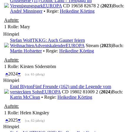
Gruselserie (11) Gothic Land - Treibjagd im
Vergnügungspark
EUROPA
CD 19658 82678 2 (
2023
)
Buch:
André Minninger
• Regie:
Heikedine Körting
Auftritt:
1 Rolle
: Mary
Hörspiel
Stefan Wolf
TKKG: Auch Gauner feiern
Weihnachten
Adventskalender
EUROPA
Stream (
2023
)
Buch:
Martin Hofstetter
• Regie:
Heikedine Körting
Auftritt:
1 Rolle
: Kirsten Söderström
2024
(ca. 61-jährig)
Hörspiel
Enid Blyton
Fünf Freunde (162) und die Legende vom
versteckten Sohn
EUROPA
CD 19802 81009 2 (
2024
)
Buch:
Katrin McClean
• Regie:
Heikedine Körting
Auftritt:
1 Rolle
: Helen Kingsley
2025
(ca. 62-jährig)
Hörspiel