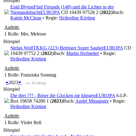
Hörspiel
Enid Blyton
Fünf Freunde (148) und die Lichter in der
Niemandsbucht
EUROPA
CD 19439 97528 2 (
2022
)
Buch:
Katrin McClean
• Regie:
Heikedine Körting
Auftritt:
1 Rolle
: Mrs. Melrose
Hörspiel
Stefan Wolf
TKKG (223) Betrüger Super Sauber
EUROPA
CD
19439 97752 2 (
2022
)
Buch:
Martin Hofstetter
• Regie:
Heikedine Körting
Auftritt:
1 Rolle
: Franziska Sonntag
2023
(ca. 60-jährig)
Hörspiel
Die drei ??? - Böser die Glocken nie klingen
EUROPA
6-LP-
Box 19658 74280 1 (
2023
)
Buch:
André Minninger
• Regie:
Heikedine Körting
Auftritt:
1 Rolle
: Violet Bell
Hörspiel