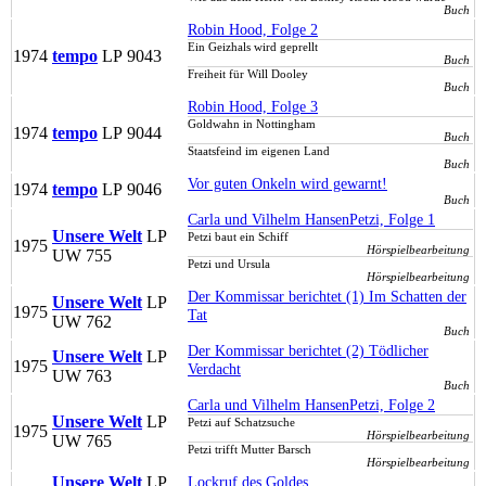
Buch
Robin Hood, Folge 2
Ein Geizhals wird geprellt
1974
tempo
LP
9043
Buch
Freiheit für Will Dooley
Buch
Robin Hood, Folge 3
Goldwahn in Nottingham
1974
tempo
LP
9044
Buch
Staatsfeind im eigenen Land
Buch
Vor guten Onkeln wird gewarnt!
1974
tempo
LP
9046
Buch
Carla und Vilhelm Hansen
Petzi, Folge 1
Unsere Welt
LP
Petzi baut ein Schiff
1975
Hörspielbearbeitung
UW 755
Petzi und Ursula
Hörspielbearbeitung
Der Kommissar berichtet (1) Im Schatten der
Unsere Welt
LP
1975
Tat
UW 762
Buch
Der Kommissar berichtet (2) Tödlicher
Unsere Welt
LP
1975
Verdacht
UW 763
Buch
Carla und Vilhelm Hansen
Petzi, Folge 2
Unsere Welt
LP
Petzi auf Schatzsuche
1975
Hörspielbearbeitung
UW 765
Petzi trifft Mutter Barsch
Hörspielbearbeitung
Unsere Welt
LP
Lockruf des Goldes