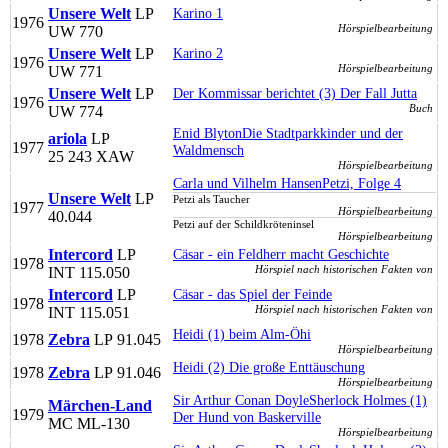
Unsere Welt
LP
Karino 1
1976
Hörspielbearbeitung
UW 770
Unsere Welt
LP
Karino 2
1976
Hörspielbearbeitung
UW 771
Unsere Welt
LP
Der Kommissar berichtet (3) Der Fall Jutta
1976
Buch
UW 774
Enid Blyton
Die Stadtparkkinder und der
ariola
LP
1977
Waldmensch
25 243 XAW
Hörspielbearbeitung
Carla und Vilhelm Hansen
Petzi, Folge 4
Unsere Welt
LP
Petzi als Taucher
1977
Hörspielbearbeitung
40.044
Petzi auf der Schildkröteninsel
Hörspielbearbeitung
Intercord
LP
Cäsar - ein Feldherr macht Geschichte
1978
Hörspiel nach historischen Fakten von
INT 115.050
Intercord
LP
Cäsar - das Spiel der Feinde
1978
Hörspiel nach historischen Fakten von
INT 115.051
Heidi (1) beim Alm-Öhi
1978
Zebra
LP
91.045
Hörspielbearbeitung
Heidi (2) Die große Enttäuschung
1978
Zebra
LP
91.046
Hörspielbearbeitung
Sir Arthur Conan Doyle
Sherlock Holmes (1)
Märchen-Land
1979
Der Hund von Baskerville
MC
ML-130
Hörspielbearbeitung