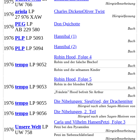
1975
Hörspielbearbeitung
UW 766
ariola
LP
Charles Dickens
Oliver Twist
1976
Hörspielfassung
27 976 XAW
PEG
LP
Don Quichotte
1976
Buch
AB 229 580
Hannibal (1)
1976
PLP
LP
5093
Buch
Hannibal (2)
1976
PLP
LP
5094
Buch
Robin Hood, Folge 4
Robin und der falsche Bischof
1976
tempo
LP
9052
Buch
Robin und die seltsamen Kinder
Buch
Robin Hood, Folge 5
Robin in der blonden Falle
1976
tempo
LP
9053
Buch
„Fräulein" Hood befreit Sir Arthur
Buch
Die Nibelungen: Siegfried, der Drachentöter
1976
tempo
LP
9055
Hörspiel nach alten Sagen-Motiven von
Die Nibelungen, 2. Teil
1976
tempo
LP
9056
Hörspiel nach alten Sagen-Motiven von
Carla und Vilhelm Hansen
Petzi, Folge 3
Unsere Welt
LP
Petzi bei den Pyramiden
1976
Hörspielbearbeitung
UW 758
Petzi im Siebenschläferland
Hörspielbearbeitung