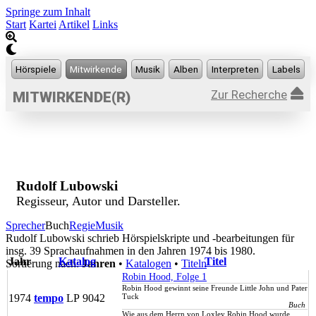
Springe zum Inhalt
Start
Kartei
Artikel
Links
Zur Recherche
MITWIRKENDE(R)
Rudolf Lubowski
Regisseur, Autor und Darsteller.
Sprecher
Buch
Regie
Musik
Rudolf Lubowski schrieb Hörspielskripte und -bearbeitungen für
insg. 39 Sprachaufnahmen in den Jahren 1974 bis 1980.
Jahr
Katalog
Titel
Sortierung nach:
Jahren
•
Katalogen
•
Titeln
Robin Hood, Folge 1
Robin Hood gewinnt seine Freunde Little John und Pater
1974
tempo
LP
9042
Tuck
Buch
Wie aus dem Herrn von Loxley Robin Hood wurde