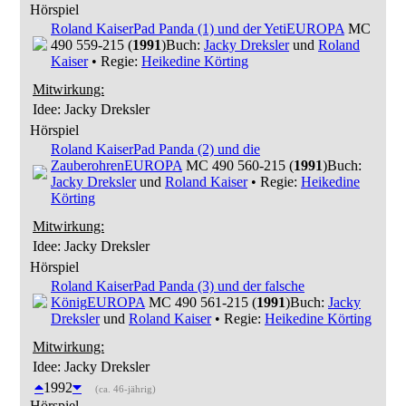
Hörspiel
Roland Kaiser
Pad Panda (1) und der Yeti
EUROPA
MC
490 559-215 (
1991
)
Buch:
Jacky Dreksler
und
Roland
Kaiser
• Regie:
Heikedine Körting
Mitwirkung:
Idee: Jacky Dreksler
Hörspiel
Roland Kaiser
Pad Panda (2) und die
Zauberohren
EUROPA
MC 490 560-215 (
1991
)
Buch:
Jacky Dreksler
und
Roland Kaiser
• Regie:
Heikedine
Körting
Mitwirkung:
Idee: Jacky Dreksler
Hörspiel
Roland Kaiser
Pad Panda (3) und der falsche
König
EUROPA
MC 490 561-215 (
1991
)
Buch:
Jacky
Dreksler
und
Roland Kaiser
• Regie:
Heikedine Körting
Mitwirkung:
Idee: Jacky Dreksler
1992
(ca. 46-jährig)
Hörspiel