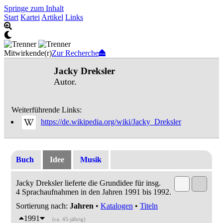
Springe zum Inhalt
Start
Kartei
Artikel
Links
Mitwirkende(r)
Zur Recherche
Jacky Dreksler
Autor.
Weiterführende Links:
https://de.wikipedia.org/wiki/Jacky_Dreksler
Buch
Idee
Musik
Jacky Dreksler lieferte die Grundidee für insg.
4 Sprachaufnahmen in den Jahren 1991 bis 1992.
Sortierung nach:
Jahren
•
Katalogen
•
Titeln
1991
(ca. 45-jährig)