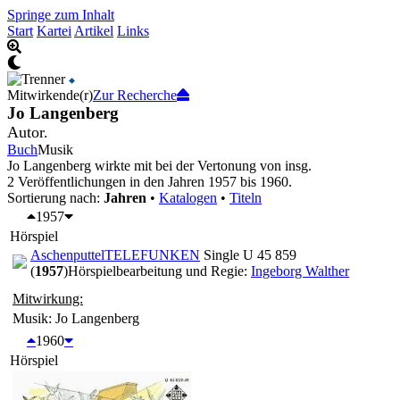
Springe zum Inhalt
Start
Kartei
Artikel
Links
Mitwirkende(r)
Zur Recherche
Jo Langenberg
Autor.
Buch
Musik
Jo Langenberg wirkte mit bei der Vertonung von insg.
2 Veröffentlichungen in den Jahren 1957 bis 1960.
Sortierung nach:
Jahren
•
Katalogen
•
Titeln
1957
Hörspiel
Aschenputtel
TELEFUNKEN
Single U 45 859
(
1957
)
Hörspielbearbeitung und Regie:
Ingeborg Walther
Mitwirkung:
Musik: Jo Langenberg
1960
Hörspiel