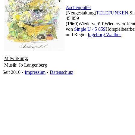
Aschenputtel
(Neugestaltung)
TELEFUNKEN
Si
45 859
(
1960
)
Wiederveröff.
Wiederveröffen
von
Single U 45 859
Hörspielbearbe
und Regie:
Ingeborg Walther
Mitwirkung:
Musik: Jo Langenberg
Seit 2016
•
Impressum
•
Datenschutz