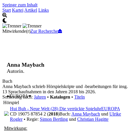
Springe zum Inhalt
Start
Kartei
Artikel
Links
Mitwirkende(r)
Zur Recherche
Anna Maybach
Autorin.
Buch
Anna Maybach schrieb Hörspielskripte und -bearbeitungen für insg.
13 Sprachaufnahmen in den Jahren 2018 bis 2026.
EUROPA
Sortierung nach:
Jahren
•
Katalogen
•
Titeln
Hörspiel
Hui Buh - Neue Welt (28) Die verrückte Spieluhr
EUROPA
CD 19075 87854 2 (
2018
)
Buch:
Anna Maybach
und
Ulrike
Rogler
• Regie:
Simon Bertling
und
Christian Hagitte
Mitwirkung: