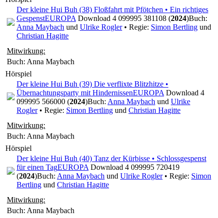
Der kleine Hui Buh (38) Floßfahrt mit Pfötchen • Ein richtiges
Gespenst
EUROPA
Download 4 099995 381108 (
2024
)
Buch:
Anna Maybach
und
Ulrike Rogler
• Regie:
Simon Bertling
und
Christian Hagitte
Mitwirkung:
Buch: Anna Maybach
Hörspiel
Der kleine Hui Buh (39) Die verflixte Blitzhitze •
Übernachtungsparty mit Hindernissen
EUROPA
Download 4
099995 566000 (
2024
)
Buch:
Anna Maybach
und
Ulrike
Rogler
• Regie:
Simon Bertling
und
Christian Hagitte
Mitwirkung:
Buch: Anna Maybach
Hörspiel
Der kleine Hui Buh (40) Tanz der Kürbisse • Schlossgespenst
für einen Tag
EUROPA
Download 4 099995 720419
(
2024
)
Buch:
Anna Maybach
und
Ulrike Rogler
• Regie:
Simon
Bertling
und
Christian Hagitte
Mitwirkung:
Buch: Anna Maybach