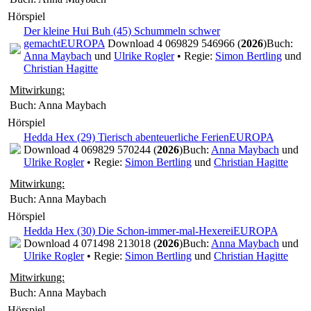
Hörspiel
Der kleine Hui Buh (45) Schummeln schwer
gemacht
EUROPA
Download 4 069829 546966 (
2026
)
Buch:
Anna Maybach
und
Ulrike Rogler
• Regie:
Simon Bertling
und
Christian Hagitte
Mitwirkung:
Buch: Anna Maybach
Hörspiel
Hedda Hex (29) Tierisch abenteuerliche Ferien
EUROPA
Download 4 069829 570244 (
2026
)
Buch:
Anna Maybach
und
Ulrike Rogler
• Regie:
Simon Bertling
und
Christian Hagitte
Mitwirkung:
Buch: Anna Maybach
Hörspiel
Hedda Hex (30) Die Schon-immer-mal-Hexerei
EUROPA
Download 4 071498 213018 (
2026
)
Buch:
Anna Maybach
und
Ulrike Rogler
• Regie:
Simon Bertling
und
Christian Hagitte
Mitwirkung:
Buch: Anna Maybach
Hörspiel