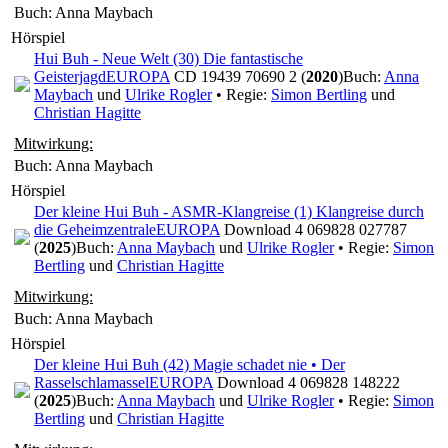
Buch: Anna Maybach
Hörspiel
Hui Buh - Neue Welt (30) Die fantastische
Geisterjagd
EUROPA
CD 19439 70690 2 (
2020
)
Buch:
Anna
Maybach
und
Ulrike Rogler
• Regie:
Simon Bertling
und
Christian Hagitte
Mitwirkung:
Buch: Anna Maybach
Hörspiel
Der kleine Hui Buh - ASMR-Klangreise (1) Klangreise durch
die Geheimzentrale
EUROPA
Download 4 069828 027787
(
2025
)
Buch:
Anna Maybach
und
Ulrike Rogler
• Regie:
Simon
Bertling
und
Christian Hagitte
Mitwirkung:
Buch: Anna Maybach
Hörspiel
Der kleine Hui Buh (42) Magie schadet nie • Der
Rasselschlamassel
EUROPA
Download 4 069828 148222
(
2025
)
Buch:
Anna Maybach
und
Ulrike Rogler
• Regie:
Simon
Bertling
und
Christian Hagitte